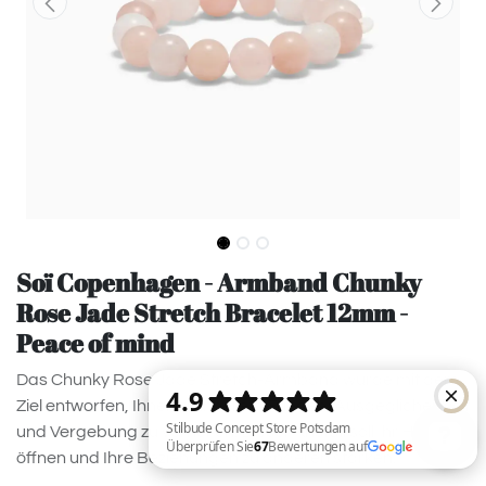
Soï Copenhagen - Armband Chunky
Rose Jade Stretch Bracelet 12mm -
Peace of mind
Das Chunky Rose Jade Stretch-Armband wurde mit dem
Ziel entworfen, Ihnen zu innerem Frieden, Ausgeglichenheit
und Vergebung zu verhelfen. Dieser Kristall soll Ihr Herz
öffnen und Ihre Beziehungen zu anderen stärken.