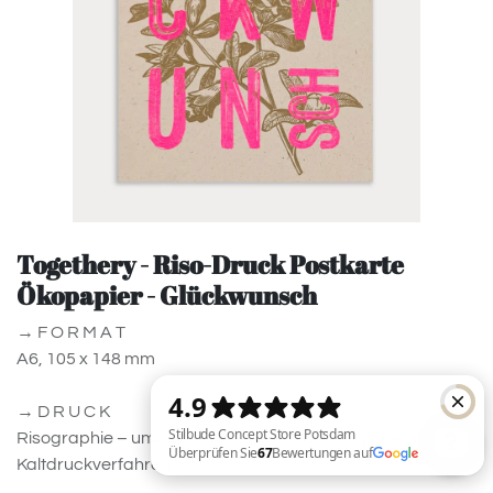
Togethery - Riso-Druck Postkarte
Ökopapier - Glückwunsch
→ F O R M A T
A6, 105 x 148 mm
→ D R U C K
Risographie – umweltfreundliches, energiesparendes
Kaltdruckverfahren