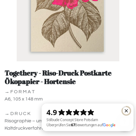
Togethery - Riso-Druck Postkarte
Ökopapier - Hortensie
→ F O R M A T
A6, 105 x 148 mm
→ D R U C K
Risographie – umweltfreundliches, energiesparendes
Kaltdruckverfahren