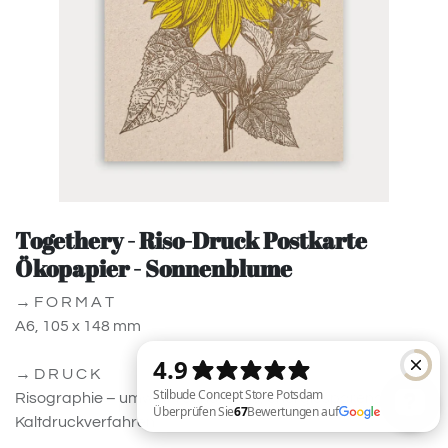
Togethery - Riso-Druck Postkarte
Ökopapier - Sonnenblume
→ F O R M A T
A6, 105 x 148 mm
→ D R U C K
Risographie – umweltfreundliches, energiesparendes
Kaltdruckverfahren