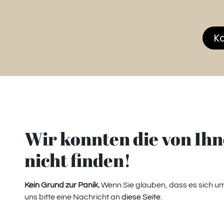
hop
MEMBERS CLUB
News & Events
Über
K
Fehler 404
Wir konnten die von Ihn
nicht finden!
Kein Grund zur Panik.
Wenn Sie glauben, dass es sich um
uns bitte eine Nachricht an
diese Seite
.