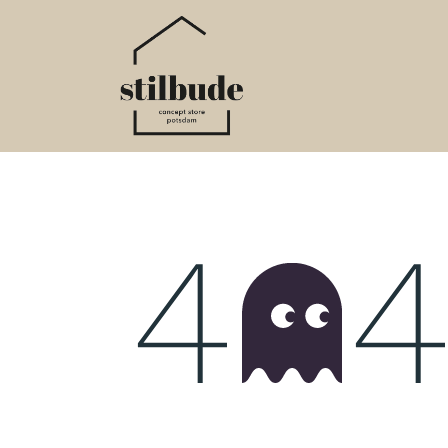
Home
Online S