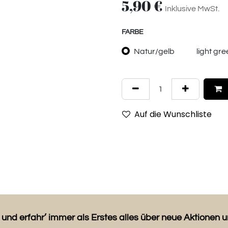
5,90
€
Inklusive MwSt.
FARBE
Natur/gelb
light gr
Auf die Wunschliste
 und erfahr’ immer als Erstes alles über neue Aktionen 