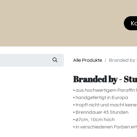
hop
MEMBERS CLUB
News & Events
Über
K
Alle Produkte
Branded by 
Branded by - St
• aus hochwertigem Paraffin 
• handgefertigt in Europa
• tropft nicht und macht kei
• Brenndauer 45 Stunden
• ø7cm, 10cm hoch
• in verschiedenen Farben erh