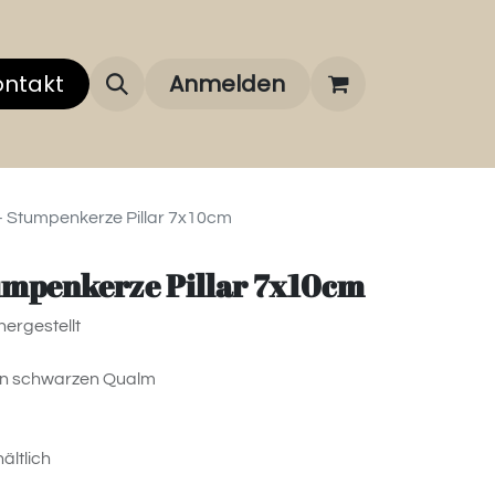
 uns
ontakt
Über unsere Marken
Anmelden
FAQ
- Stumpenkerze Pillar 7x10cm
umpenkerze Pillar 7x10cm
hergestellt
nen schwarzen Qualm
ältlich