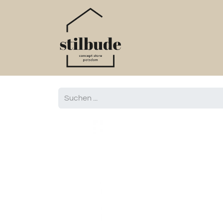
Home
Online S