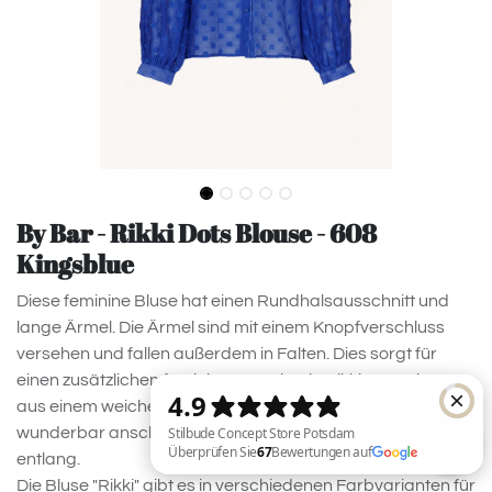
By Bar - Rikki Dots Blouse - 608
Kingsblue
Diese feminine Bluse hat einen Rundhalsausschnitt und
lange Ärmel. Die Ärmel sind mit einem Knopfverschluss
versehen und fallen außerdem in Falten. Dies sorgt für
einen zusätzlichen femininen Touch. Die Rikki Dots Bluse
aus einem weichen Lyocell-Mix gefertigt. Der Stoff ist
wunderbar anschmiegsam und fällt angenehm am Körper
entlang.
Die Bluse "Rikki" gibt es in verschiedenen Farbvarianten für