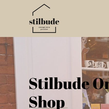
Home
Online S
Stilbude O
Shop