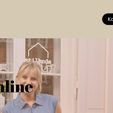
hop
MEMBERS CLUB
News & Events
Über
K
nline