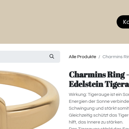
hop
MEMBERS CLUB
News & Events
Über
K
Alle Produkte
Charmins Rin
Charmins Ring - 
Edelstein Tiger
Wirkung: Tigerauge ist ein So
Energien der Sonne verbindet
Schwingung und stärkt somit In
Gleichzeitig schützt das Tig
hilft, das Innere zu stärken.