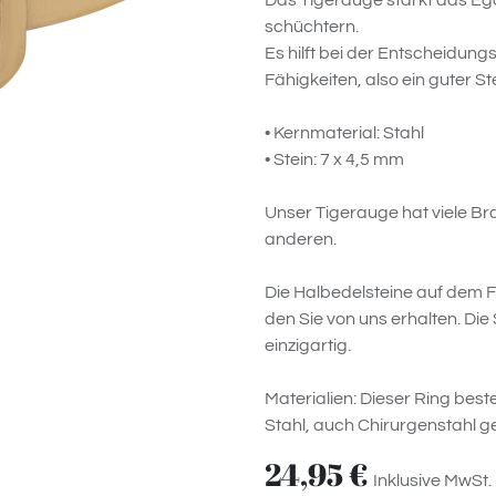
Das Tigerauge stärkt das Eg
schüchtern.
Es hilft bei der Entscheidung
Fähigkeiten, also ein guter S
• Kernmaterial: Stahl
• Stein: 7 x 4,5 mm
Unser Tigerauge hat viele Bra
anderen.
Die Halbedelsteine ​​auf dem
den Sie von uns erhalten. Die 
einzigartig.
Materialien: Dieser Ring best
Stahl, auch Chirurgenstahl g
24,95
€
Inklusive MwSt.