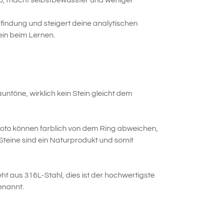
o, macht selbstbewusster und weniger
sfindung und steigert deine analytischen
tein beim Lernen.
untöne, wirklich kein Stein gleicht dem
 Foto können farblich von dem Ring abweichen,
Steine ​​sind ein Naturprodukt und somit
eht aus 316L-Stahl, dies ist der hochwertigste
enannt.