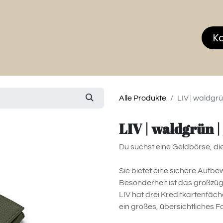
hop
MEMBERS CLUB
News & Events
Über
K
Alle Produkte
LIV | waldgrü
LIV | waldgrün |
Du suchst eine Geldbörse, di
Sie bietet eine sichere Aufb
Besonderheit ist das großzü
LIV hat drei Kreditkartenfäch
ein großes, übersichtliches F