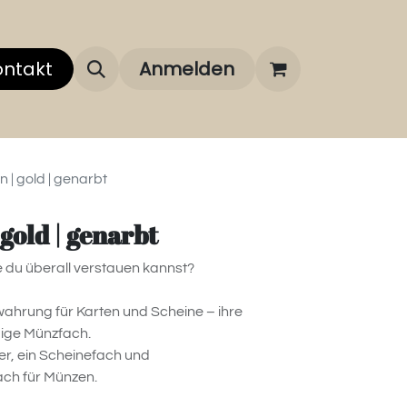
 uns
ontakt
Über unsere Marken
Anmelden
FAQ
n | gold | genarbt
 gold | genarbt
e du überall verstauen kannst?
ewahrung für Karten und Scheine – ihre
gige Münzfach.
er, ein Scheinefach und
ach für Münzen.