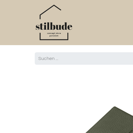
Home
Online S