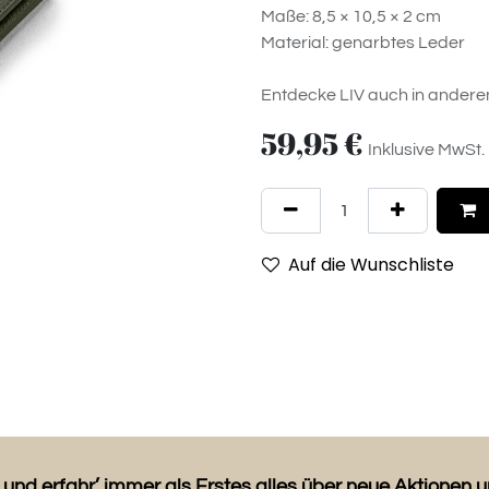
Maße: 8,5 × 10,5 × 2 cm
Material: genarbtes Leder
Entdecke LIV auch in andere
59,95
€
Inklusive MwSt.
Auf die Wunschliste
 und erfahr’ immer als Erstes alles über neue Aktionen 