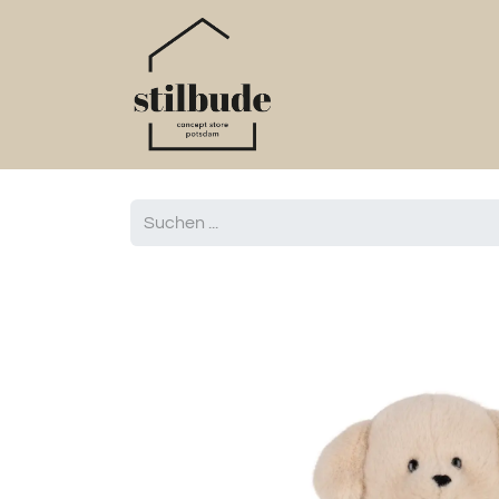
Home
Online S