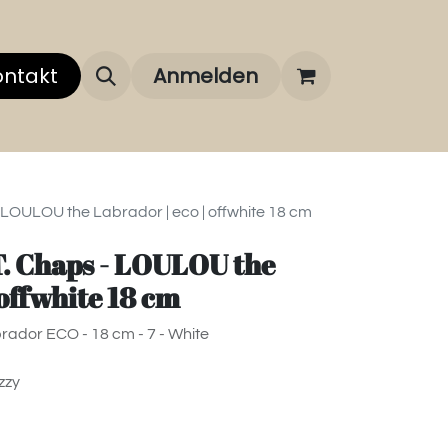
 uns
ontakt
Über unsere Marken
Anmelden
FAQ
- LOULOU the Labrador | eco | offwhite 18 cm
.T. Chaps - LOULOU the
 offwhite 18 cm
ador ECO - 18 cm - 7 - White
zzy