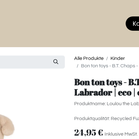
hop
MEMBERS CLUB
News & Events
Über
K
Alle Produkte
Kinder
Bon ton toys - B.T. Chaps 
Bon ton toys - B
Labrador | eco |
Produktname: Loulou the Labr
Produktqualität: Recycled Fu
24,95
€
Inklusive MwSt.