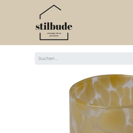
Home
Online S