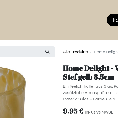
hop
MEMBERS CLUB
News & Events
Über
K
Alle Produkte
Home Delight 
Home Delight - 
Stef gelb 8,5cm
Ein Teelichthalter aus Glas. 
zusätzliche Atmosphäre in 
Material: Glas – Farbe: Gelb
9,95
€
Inklusive MwSt.