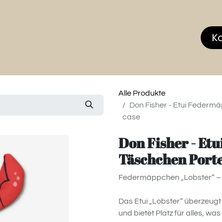
hop
MEMBERS CLUB
News & Events
Über
K
Alle Produkte
Don Fisher - Etui Feder
case
Don Fisher - Et
Täschchen Port
Federmäppchen „Lobster“ – P
Das Etui „Lobster“ überzeug
und bietet Platz für alles, was 