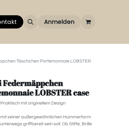
 uns
ontakt
Über unsere Marken
Anmelden
FAQ
mäppchen Täschchen Portemonnaie LOBSTER
ui Federmäppchen
emonnaie LOBSTER case
raktisch mit originellem Design
t mit seiner außergewöhnlichen Hummerform
unterwegs griffbereit sein soll. Ob Stifte, Brille