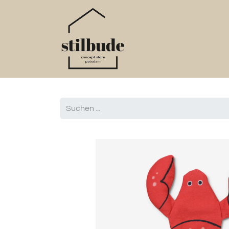
Home
Online S