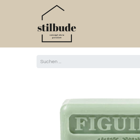
Home
Online S