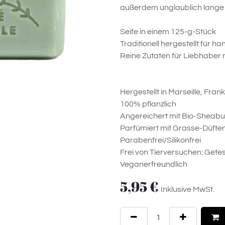
außerdem unglaublich lange 
Seife in einem 125-g-Stück
Traditionell hergestellt für h
Reine Zutaten für Liebhaber 
Hergestellt in Marseille, Fran
100% pflanzlich
Angereichert mit Bio-Sheabu
Parfümiert mit Grasse-Düfte
Parabenfrei/Silikonfrei
Frei von Tierversuchen: Gete
Veganerfreundlich
5,95
€
Inklusive MwSt.