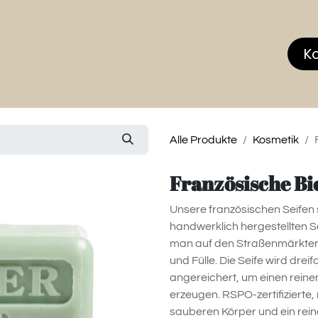
hop
MEMBERS CLUB
News & Events
Über
K
Alle Produkte
Kosmetik
Französische Bio
Unsere französischen Seifen s
handwerklich hergestellten Se
man auf den Straßenmärkten d
und Fülle. Die Seife wird dr
angereichert, um einen rein
erzeugen. RSPO-zertifizierte,
sauberen Körper und ein rein