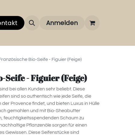
 uns
ontakt
Über unsere Marken
Anmelden
FAQ
Französische Bio-Seife - Figuier (Feige)
-Seife - Figuier (Feige)
ind bei allen Kunden sehr beliebt. Diese
ifen sind so authentisch wie jede Seife, die
er Provence findet, und bieten Luxus in Hülle
eifach gemahlen und mit Bio-Sheabutter
en, feuchtigkeitsspendenden Schaum zu
 nachhaltige Pflanzenöle sorgen für einen
es Gewissen. Diese Seifenstücke sind