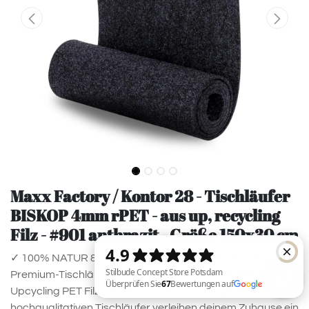
Maxx Factory / Kontor 28 - Tischläufer
BISKOP 4mm rPET - aus up, recycling
Filz - #901 anthrazit - Größe 150x30 cm
✓ 100% NATUR & NACHHALTIGKEIT - die kontor28
Premium-Tischläufer sind aus umweltfreundlichem
Upcycling PET Filz MADE IN GERMANY hergestellt. Die
hochqualitativen Tischläufer verleihen deinem Zuhause ein