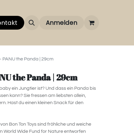
 uns
ontakt
Über unsere Marken
Anmelden
FAQ
 - PANU the Panda | 29cm
ANU the Panda | 29cm
aby ein Jungtier ist? Und dass ein Panda bis
en kann? Sie fressen am liebsten allein,
rn. Hast du einen kleinen Snack für den
von Bon Ton Toys sind fröhliche und weiche
 den World Wide Fund for Nature entworfen