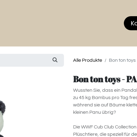
hop
MEMBERS CLUB
News & Events
Über
K
Alle Produkte
Bon ton toys
Bon ton toys - P
Wussten Sie, dass ein Pandab
zu 45 kg Bambus pro Tag fress
während sie auf Bäume klette
kleinen Panu übrig?
Die WWF Cub Club Collection 
Plüschtiere, die speziell für