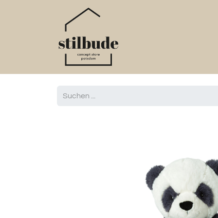
Home
Online S