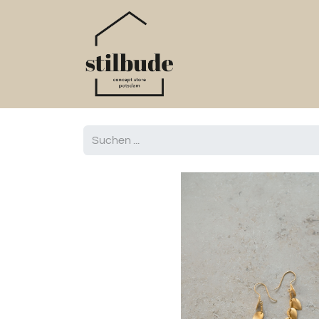
Home
Online S