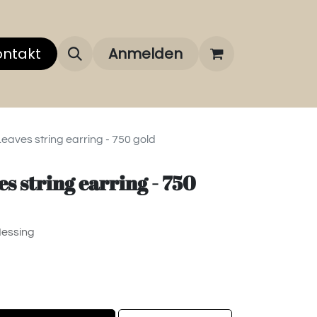
 uns
ontakt
Über unsere Marken
Anmelden
FAQ
Leaves string earring - 750 gold
es string earring - 750
Messing