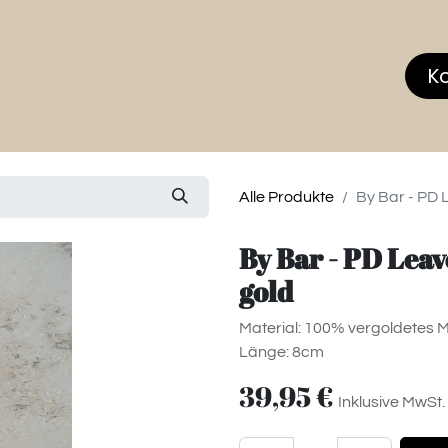
hop
MEMBERS CLUB
News & Events
Über
K
Alle Produkte
By Bar - PD 
By Bar - PD Leav
gold
Material: 100% vergoldetes 
Länge: 8cm
39,95
€
Inklusive MwSt.