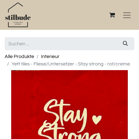
Alle Produkte
Interieur
Yett tiles - Fliese/Untersetzer - Stay strong - rot/creme