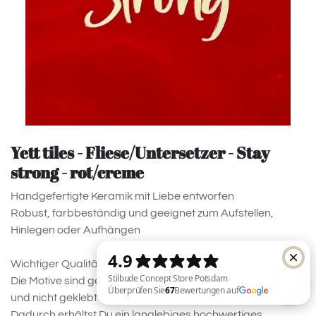
Yett tiles - Fliese/Untersetzer - Stay
strong - rot/creme
Handgefertigte Keramik mit Liebe entworfen
Robust, farbbeständig und geeignet zum Aufstellen,
Hinlegen oder Aufhängen
Wichtiger Qualitätshinweis:
Die Motive sind gebrannt und entsprechend beständig
und nicht geklebt wie neu vielen anderen Herstellern!
Dadurch erhältst Du ein langlebiges hochwertiges