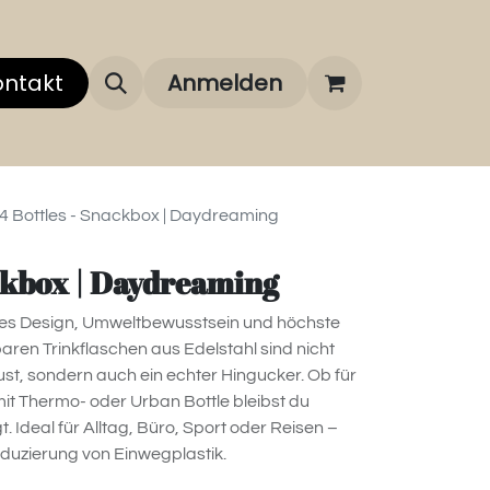
 uns
ontakt
Über unsere Marken
Anmelden
FAQ
4 Bottles - Snackbox | Daydreaming
ackbox | Daydreaming
isches Design, Umweltbewusstsein und höchste
aren Trinkflaschen aus Edelstahl sind nicht
ust, sondern auch ein echter Hingucker. Ob für
mit Thermo- oder Urban Bottle bleibst du
 Ideal für Alltag, Büro, Sport oder Reisen –
eduzierung von Einwegplastik.