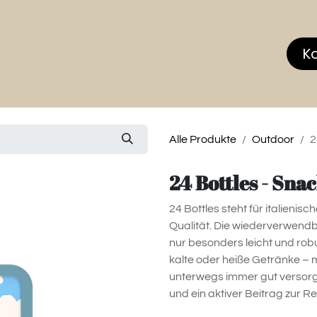
hop
MEMBERS CLUB
News & Events
Über
K
Alle Produkte
Outdoor
2
24 Bottles - Sn
24 Bottles steht für italien
Qualität. Die wiederverwendb
nur besonders leicht und rob
kalte oder heiße Getränke – 
unterwegs immer gut versorgt.
und ein aktiver Beitrag zur R