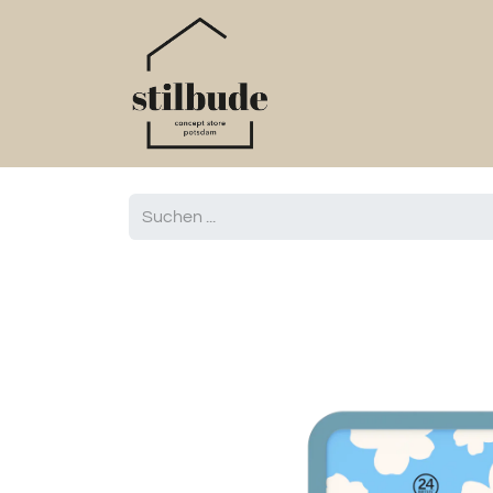
Home
Online S