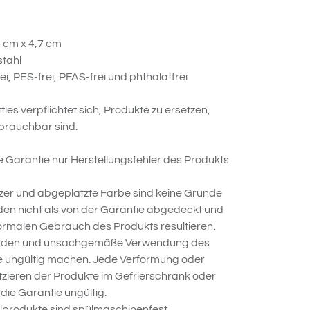
 cm x 4,7 cm
stahl
i, PES-frei, PFAS-frei und phthalatfrei
es verpflichtet sich, Produkte zu ersetzen,
brauchbar sind.
e Garantie nur Herstellungsfehler des Produkts
atzer und abgeplatzte Farbe sind keine Gründe
den nicht als von der Garantie abgedeckt und
ormalen Gebrauch des Produkts resultieren.
chäden und unsachgemäße Verwendung des
e ungültig machen. Jede Verformung oder
tzieren der Produkte im Gefrierschrank oder
die Garantie ungültig.
lprodukte sind spülmaschinenfest.