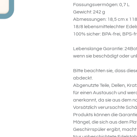
Fassungsvermögen: 0,7 L
Gewicht: 242 g
Abmessungen: 18,5 cm x 118
18/8 lebensmittelechter Edel
100% sicher: BPA-frei, BPS-fre
Lebenslange Garantie: 24Bottl
wenn sie beschädigt oder un
Bitte beachten sie, dass dies
abdeckt.
Abgenutzte Teile, Dellen, Kr
für einen Austausch und wer
anerkannt, da sie aus dem n
Vorsätzlich verursachte S
Produkts können die Garanti
Mängel, die sich aus dem Pla
Geschirrspüler ergibt, macht 
Nur unbeschichtete Edelstah