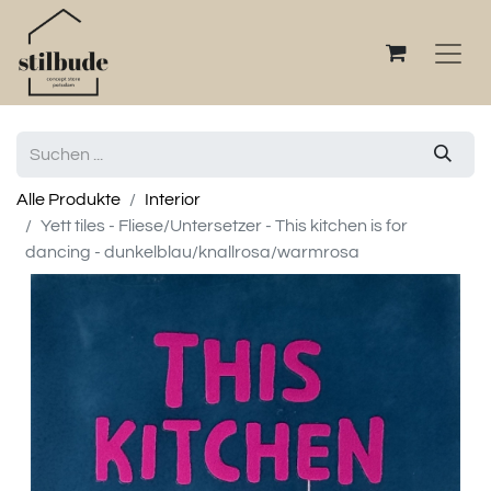
Alle Produkte
Interior
Yett tiles - Fliese/Untersetzer - This kitchen is for
dancing - dunkelblau/knallrosa/warmrosa