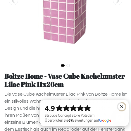
Boltze Home - Vase Cube Kachelmuster
Lilac Pink 11x26cm
Die Vase Cube Kachelmuster Lilac Pink von Boltze Home ist
ein stilvolles Wohnaccessoire, das durch sein modernes
Design und die harmonische Farbgebung besticht. Mit
ihren Maßen von 11 × 26 cm eignet sie sich ideal für
einzelne Blumen oder kleine Sträuße und setzt sowohl auf
dem Esstisch als auch im Regal oder auf der Fensterbank