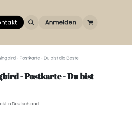
 uns
ontakt
Über unsere Marken
Anmelden
FAQ
gbird - Postkarte - Du bist die Beste
rd - Postkarte - Du bist
uckt in Deutschland