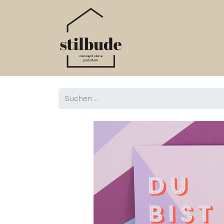
Home
Online S