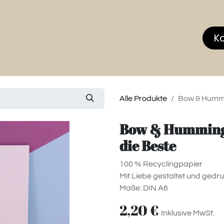
hop
MEMBERS CLUB
News & Events
Über
K
Alle Produkte
Bow & Hummin
Bow & Hummingbi
die Beste
100 % Recyclingpapier
Mit Liebe gestaltet und gedr
Maße: DIN A6
2,20
€
Inklusive MwSt.