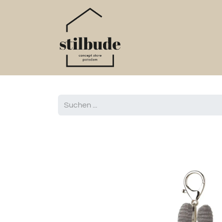
Home
Online S