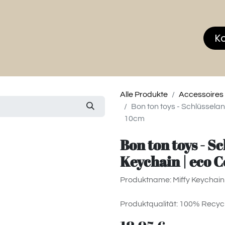
hop
MEMBERS CLUB
News & Events
Über
K
Alle Produkte
Accessoires
Bon ton toys - Schlüssela
10cm
Bon ton toys - 
Keychain | eco 
Produktname: Miffy Keychain 
Produktqualität: 100% Recyc