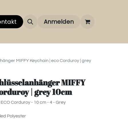
 uns
ontakt
Über unsere Marken
Anmelden
FAQ
nhänger MIFFY Keychain | eco Corduroy | grey
Schlüsselanhänger MIFFY
Corduroy | grey 10cm
ECO Corduroy - 10 cm - 4 - Grey
led Polyester