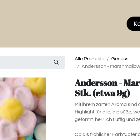
hop
MEMBERS CLUB
News & Events
Über
K
Alle Produkte
Genuss
Andersson - Marshmallow D
Andersson - Mar
Stk. (etwa 9g)
Mit ihrem zarten Aroma sind
Highlight für alle, die süße, w
geformt, herrlich fluffig un
Ob als fröhlicher Farbtupfer 