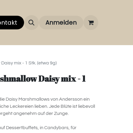
 uns
ontakt
Über unsere Marken
Anmelden
FAQ
aisy mix - 1 Stk. (etwa 9g)
shmallow Daisy mix - 1
 die Daisy Marshmallows von Andersson ein
eiche Leckereien lieben. Jede Blüte ist liebevoll
d zergeht angenehm auf der Zunge.
auf Dessertbuffets, in Candybars, für