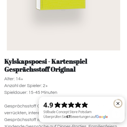
Kylskapspoesi - Kartenspiel
Gesprächsstoff Original
Alter: 14+
Anzahl der Spieler: 2+
Spieldauer: 15-45 Minuten
Gesprächsstoff Original beinhaltet 110 Karten mit lustigen,
verrückten, interessanten und unerwarteten Fragen.
Gesprächsstoff ist der perfekte Eisbrecher und garantiert
zündende Gespräche auf Dinner-Parties, Familienfeiern,