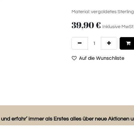
Material: vergoldetes Sterling
39,90
€
Inklusive MwSt
Auf die Wunschliste
 und erfahr’ immer als Erstes alles über neue Aktionen 