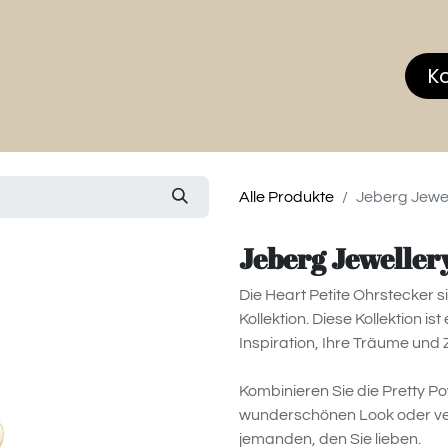
hop
MEMBERS CLUB
News & Events
Über
K
Alle Produkte
Jeberg Jewell
Jeberg Jewellery
Die Heart Petite Ohrstecker s
Kollektion. Diese Kollektion 
Inspiration, Ihre Träume und Z
Kombinieren Sie die Pretty Po
wunderschönen Look oder ver
jemanden, den Sie lieben.