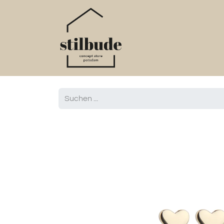
Home
Online S