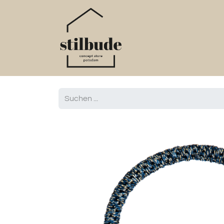
Home
Online S