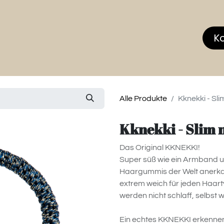
hop
MEMBERS CLUB
News & Events
Über
K
Alle Produkte
Kknekki - Sli
Kknekki - Slim n
Das Original KKNEKKI!
Super süß wie ein Armband un
Haargummis der Welt anerkan
extrem weich für jeden Haarty
werden nicht schlaff, selbst
Ein echtes KKNEKKI erkennen