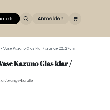
 uns
ontakt
Über unsere Marken
Anmelden
FAQ
ng - Vase Kazuno Glas klar / orange 22x27cm
 Vase Kazuno Glas klar /
lar/orange/koralle