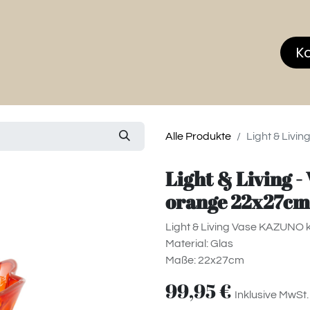
hop
MEMBERS CLUB
News & Events
Über
K
Alle Produkte
Light & Livi
Light & Living -
orange 22x27cm
Light & Living Vase KAZUNO k
Material: Glas
Maße: 22x27cm
99,95
€
Inklusive MwSt.