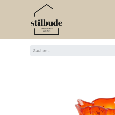
Home
Online S