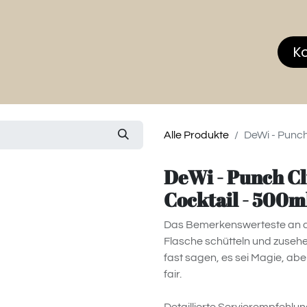
hop
MEMBERS CLUB
News & Events
Über
K
Alle Produkte
DeWi - Punch
DeWi - Punch Cl
Cocktail - 500m
Das Bemerkenswerteste an di
Flasche schütteln und zusehe
fast sagen, es sei Magie, ab
fair.