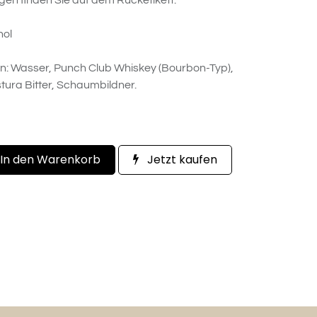
gen finden Sie auf dem Rücketikett.
hol
ten: Wasser, Punch Club Whiskey (Bourbon-Typ),
tura Bitter, Schaumbildner.
In den Warenkorb
Jetzt kaufen