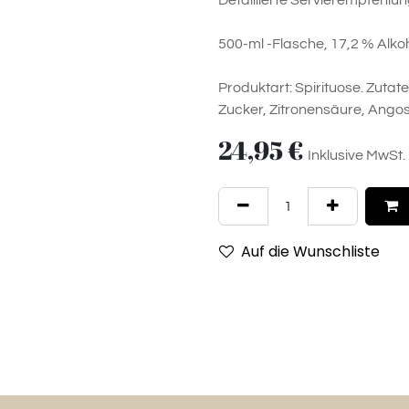
Detaillierte Servierempfehlun
500-ml -Flasche, 17,2 % Alko
Produktart: Spirituose. Zuta
Zucker, Zitronensäure, Angos
24,95
€
Inklusive MwSt.
Auf die Wunschliste