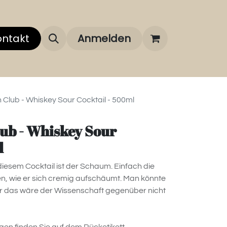
 uns
ontakt
Über unsere Marken
Anmelden
FAQ
 Club - Whiskey Sour Cocktail - 500ml
ub - Whiskey Sour
l
esem Cocktail ist der Schaum. Einfach die
n, wie er sich cremig aufschäumt. Man könnte
er das wäre der Wissenschaft gegenüber nicht