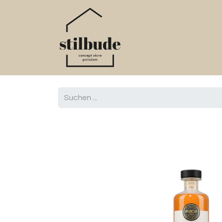
Home
Online S