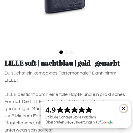
LILLE soft | nachtblau | gold | genarbt
Du suchst ein kompaktes Portemonnaie? Dann nimm
LILLE!
LILLE besticht durch eine tolle Haptik und ein praktisches
Format. Die LILLE soft fasst acht Kreditkarten, hat ein
geräumiges Münzfach, sowie ein Scheinfach plus
zusätzlichem Fach für Belege. Gleichzeitig passt sie in jede
Manteltasche, also ideal, wenn du ohne Handtasche
unterwegs sein solltest.