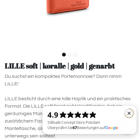
LILLE soft | koralle | gold | genarbt
Du suchst ein kompaktes Portemonnaie? Dann nimm
LILLE!
LILLE besticht durch eine tolle Haptik und ein praktisches
Format. Die LILLE soft fasst acht Kreditkarten, hat ein
geräumiges Münzfach, sowie ein Scheinfach plus
zusätzlichem Fach für Belege. Gleichzeitig passt sie in jede
Manteltasche, also ideal, wenn du ohne Handtasche
unterwegs sein solltest.