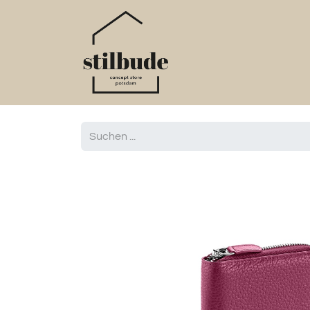
Home
Online S