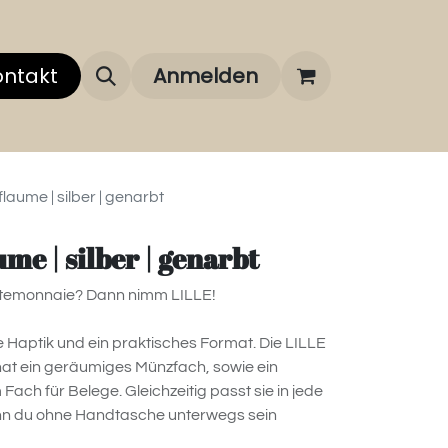
 uns
ontakt
Über unsere Marken
Anmelden
FAQ
flaume | silber | genarbt
ume | silber | genarbt
rtemonnaie? Dann nimm LILLE!
le Haptik und ein praktisches Format. Die LILLE
 hat ein geräumiges Münzfach, sowie ein
Fach für Belege. Gleichzeitig passt sie in jede
enn du ohne Handtasche unterwegs sein