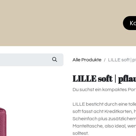
hop
MEMBERS CLUB
News & Events
Über
K
Alle Produkte
LILLE soft | p
LILLE soft | pfla
Du suchst ein kompaktes Po
LILLE besticht durch eine tol
soft fasst acht Kreditkarten,
Scheinfach plus zusätzlichem 
Manteltasche, also ideal, w
solltest.