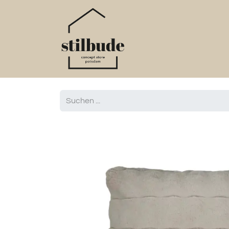
Home
Online S