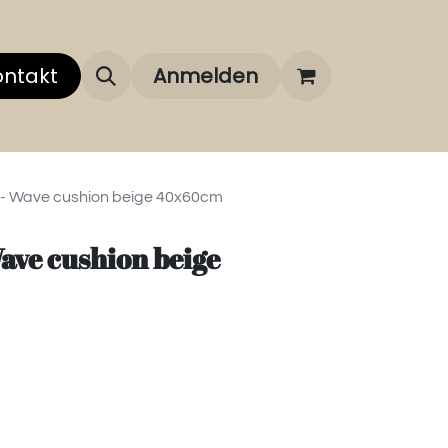
 uns
ontakt
Über unsere Marken
Anmelden
FAQ
 - Wave cushion beige 40x60cm
ave cushion beige