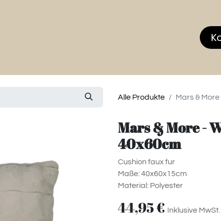
hop
MEMBERS CLUB
News & Events
Über
K
Alle Produkte
Mars & More
Mars & More - W
40x60cm
Cushion faux fur
Maße: 40x60x15cm
Material: Polyester
44,95
€
Inklusive MwSt.