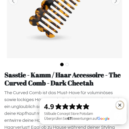
Sasstie - Kamm / Haar Accessoire - The
Curved Comb - Dark Cheetah
The Curved Comb ist das Must-Have für voluminöses
sowie lockiges Haar. Durch die breiten Kammseiten wird
ein unglaublich sanftes Kämmen ermöglicht. Verwöhne
deine Kopfhaut mit diesem zart abgerundeten Kamm und
entwirre deine Haare einfach und schnell mit wenig
Haarverlust! Egal ob zu Hause während deiner Styling