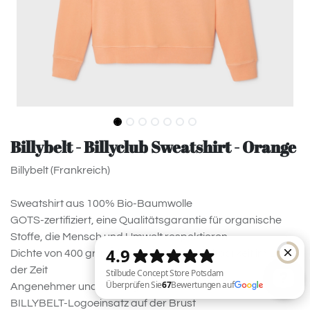
Billybelt - Billyclub Sweatshirt - Orange
Billybelt (Frankreich)
Sweatshirt aus 100% Bio-Baumwolle
GOTS-zertifiziert, eine Qualitätsgarantie für organische
Stoffe, die Mensch und Umwelt respektieren
Dichte von 400 gr/m² für eine bessere Haltbarkeit im Laufe
der Zeit
Angenehmer und atmungsaktiver Stoff
BILLYBELT-Logoeinsatz auf der Brust