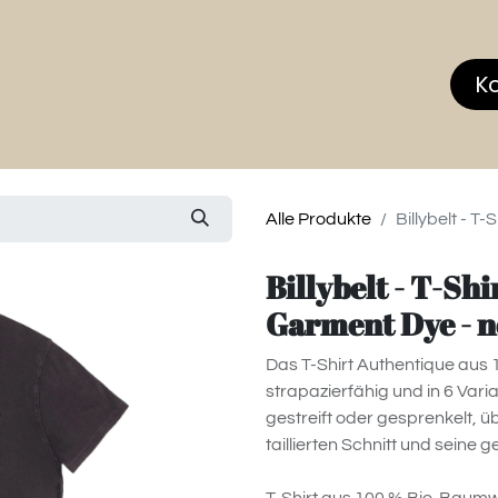
hop
MEMBERS CLUB
News & Events
Über
K
Alle Produkte
Billybelt - T
Billybelt - T-Sh
Garment Dye - n
Das T-Shirt Authentique aus 
strapazierfähig und in 6 Varia
gestreift oder gesprenkelt, ü
taillierten Schnitt und seine 