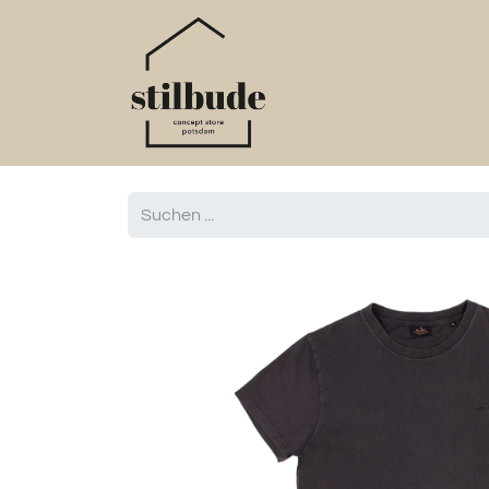
Home
Online S