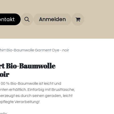
 uns
ontakt
Über unsere Marken
Anmelden
FAQ
-Shirt Bio-Baumwolle Garment Dye - noir
irt Bio-Baumwolle
oir
100 % Bio-Baumwolle ist leicht und
nten erhältlich. Einfarbig mit Brusttasche,
berzeugt es durch seinen geraden, leicht
gepflegte Verarbeitung!