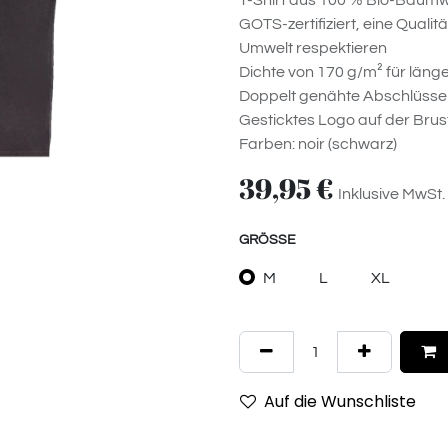
T-Shirt aus 100 % Bio-Baumw
GOTS-zertifiziert, eine Quali
Umwelt respektieren
Dichte von 170 g/m² für länge
Doppelt genähte Abschlüsse
Gesticktes Logo auf der Brus
Farben: noir (schwarz)
39,95
€
Inklusive MwSt.
GRÖSSE
M
L
XL
Auf die Wunschliste