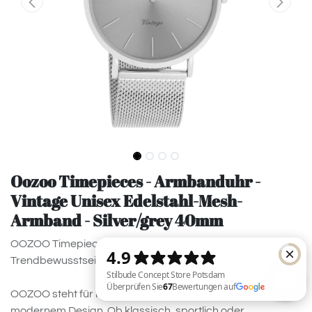
Oozoo Timepieces - Armbanduhr -
Vintage Unisex Edelstahl-Mesh-
Armband - Silver/grey 40mm
OOZOO Timepieces – Zeitloses Design trifft
Trendbewusstsein
OOZOO steht für modische Armbanduhren mit klarem,
modernem Design. Ob klassisch, sportlich oder