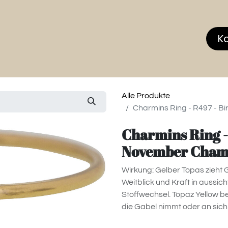
hop
MEMBERS CLUB
News & Events
Über
K
Alle Produkte
Charmins Ring - R497 - 
Charmins Ring -
November Cham
Wirkung: Gelber Topas zieht 
Weitblick und Kraft in aussich
Stoffwechsel. Topaz Yellow be
die Gabel nimmt oder an sich