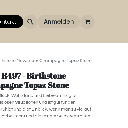
 uns
ontakt
Über unsere Marken
Anmelden
FAQ
Birthstone November Champagne Topaz Stone
 R497 - Birthstone
pagne Topaz Stone
Glück, Wohlstand und Liebe an. Es gibt
tslosen Situationen und ist gut für den
ruhigt und gibt Einblick, wenn man zu viel auf
 vorbei rennt und gibt einem Selbstvertrauen.