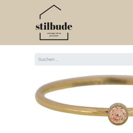
Home
Online S