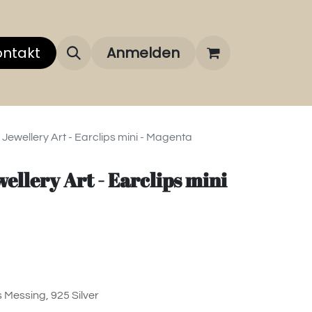
 uns
ontakt
Über unsere Marken
Anmelden
FAQ
Jewellery Art - Earclips mini - Magenta
ellery Art - Earclips mini
 Messing, 925 Silver