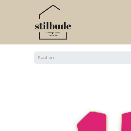
Home
Online S