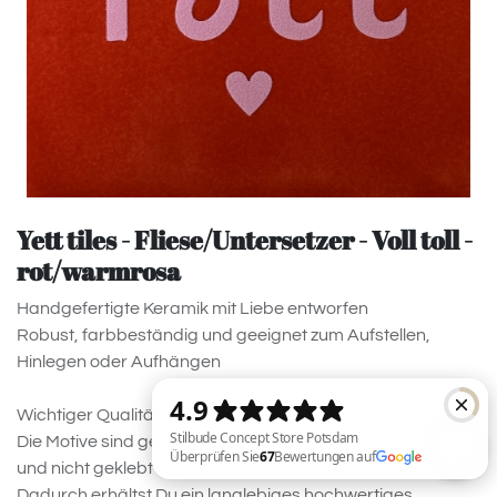
Yett tiles - Fliese/Untersetzer - Voll toll -
rot/warmrosa
Handgefertigte Keramik mit Liebe entworfen
Robust, farbbeständig und geeignet zum Aufstellen,
Hinlegen oder Aufhängen
Wichtiger Qualitätshinweis:
Die Motive sind gebrannt und entsprechend beständig
und nicht geklebt wie neu vielen anderen Herstellern!
Dadurch erhältst Du ein langlebiges hochwertiges