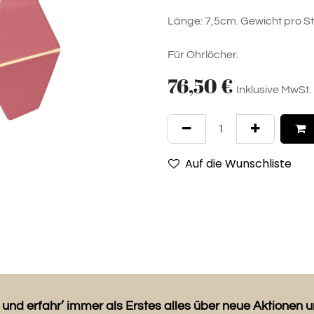
Länge: 7,5cm. Gewicht pro S
Für Ohrlöcher.
76,50
€
Inklusive MwSt.
Auf die Wunschliste
 und erfahr’ immer als Erstes alles über neue Aktionen 