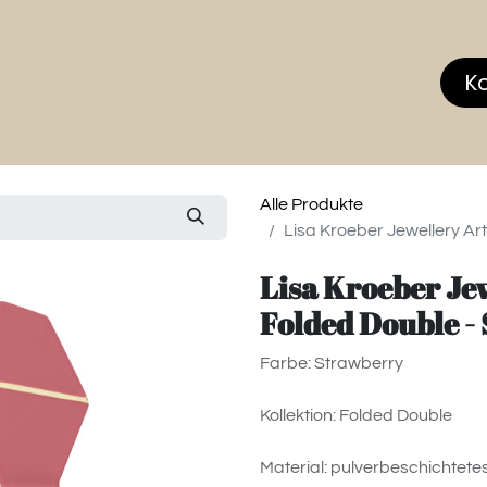
hop
MEMBERS CLUB
News & Events
Über
K
Alle Produkte
Lisa Kroeber Jewellery Ar
Lisa Kroeber Jew
Folded Double -
Farbe: Strawberry
Kollektion: Folded Double
Material: pulverbeschichtetes