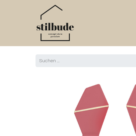
Home
Online S