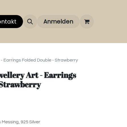
 uns
ontakt
Über unsere Marken
Anmelden
FAQ
t - Earrings Folded Double - Strawberry
ellery Art - Earrings
 Strawberry
 Messing, 925 Silver