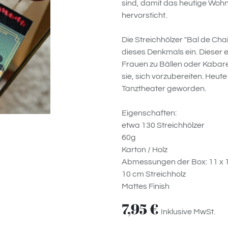
sind, damit das heutige Wo
hervorsticht.
Die Streichhölzer "Bal de Chai
dieses Denkmals ein. Dieser 
Frauen zu Bällen oder Kabare
sie, sich vorzubereiten. Heute
Tanztheater geworden.
Eigenschaften:
etwa 130 Streichhölzer
60g
Karton / Holz
Abmessungen der Box: 11 x 1
10 cm Streichholz
Mattes Finish
7,95
€
Inklusive MwSt.