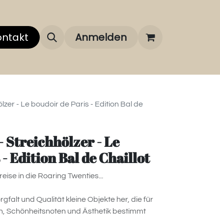
 uns
ontakt
Über unsere Marken
Anmelden
FAQ
zer - Le boudoir de Paris - Edition Bal de
 Streichhölzer - Le
- Edition Bal de Chaillot
eise in die Roaring Twenties...
orgfalt und Qualität kleine Objekte her, die für
n, Schönheitsnoten und Ästhetik bestimmt