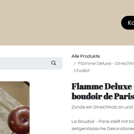
hop
MEMBERS CLUB
News & Events
Über
K
Alle Produkte
Flamme Deluxe - Streichhöl
Chaillot
Flamme Deluxe -
boudoir de Paris 
Zünde ein Streichholz an und r
Le Boudoir - Paris stellt mit S
zeitgenössische Dekoratione