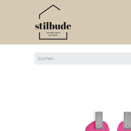
Home
Online S