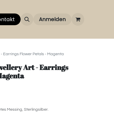
 uns
ontakt
Über unsere Marken
Anmelden
FAQ
 - Earrings Flower Petals - Magenta
ellery Art - Earrings
 Magenta
tes Messing, Sterlingsilber.