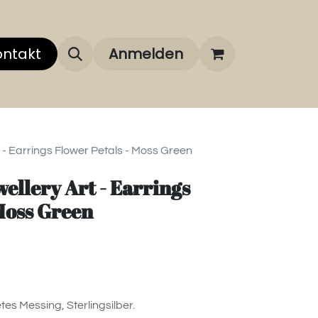
 uns
ontakt
Über unsere Marken
Anmelden
FAQ
 - Earrings Flower Petals - Moss Green
ellery Art - Earrings
 Moss Green
tes Messing, Sterlingsilber.