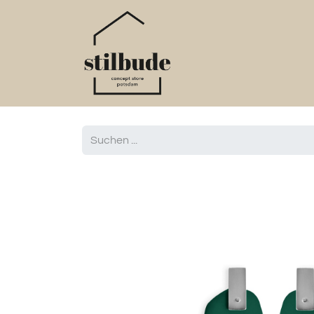
Home
Online S