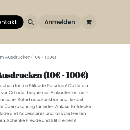
ontakt
News & Events
Anmelden
Über uns
Über unsere Mark
um Ausdrucken (10€ - 100€)
usdrucken (10€ - 100€)
schein für die Stilbude Potsdam! Ob für ein
 vor Ort oder bequemes Einkaufen online –
 Wünsche. Sofort ausdruckbar und flexibel
ekte Überraschung für jeden Anlass. Entdecke
Mode und Accessoires und lass die Herzen
en. Schenke Freude und Stil in einem!