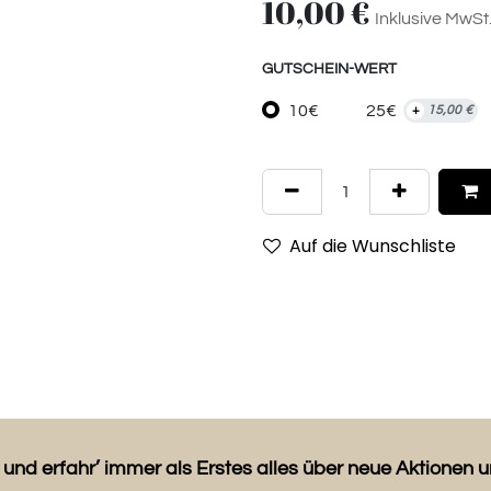
10,00
€
Inklusive MwSt
GUTSCHEIN-WERT
10€
25€
+
15,00
€
Auf die Wunschliste
 und erfahr’ immer als Erstes alles über neue Aktionen 