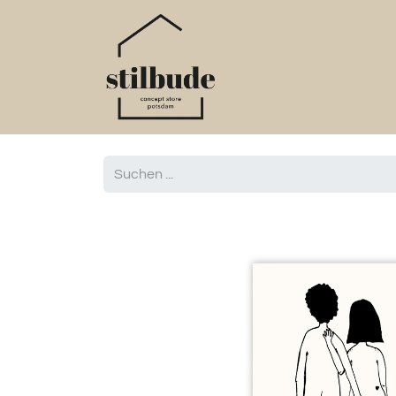
Home
Online S