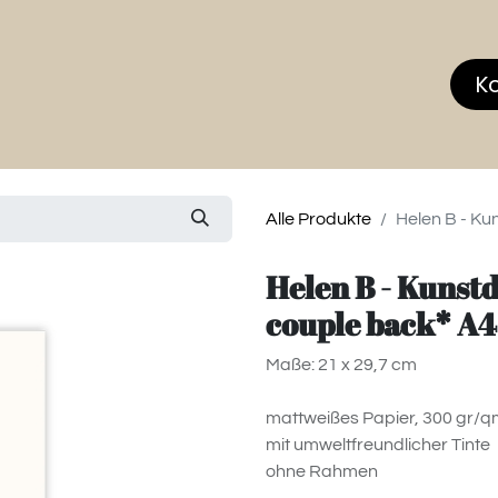
hop
MEMBERS CLUB
News & Events
Über
K
Alle Produkte
Helen B - Ku
Helen B - Kunst
couple back* A4
Maße: 21 x 29,7 cm
mattweißes Papier, 300 gr/q
mit umweltfreundlicher Tinte
ohne Rahmen