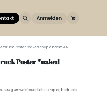
 uns
ontakt
Über unsere Marken
Anmelden
FAQ
nstdruck Poster *naked couple back* A4
druck Poster *naked
m, 300 g umweltfreundliches Papier, bedruckt