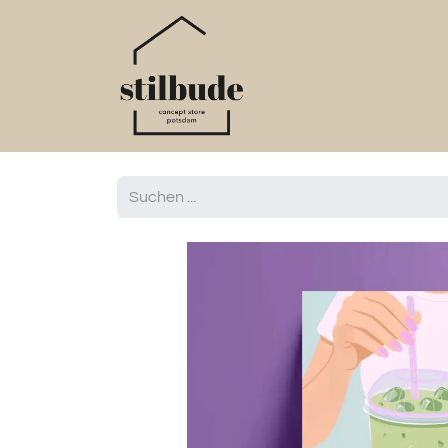
Home
Online S