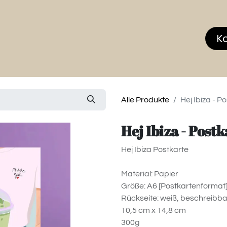
hop
MEMBERS CLUB
News & Events
Über
K
Alle Produkte
Hej Ibiza - P
Hej Ibiza - Post
Hej Ibiza Postkarte
Material: Papier
Größe: A6 [Postkartenformat
Rückseite: weiß, beschreibba
10,5 cm x 14,8 cm
300g