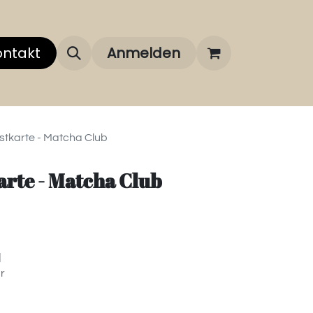
 uns
ontakt
Über unsere Marken
Anmelden
FAQ
ostkarte - Matcha Club
karte - Matcha Club
]
r