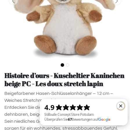
Histoire d’ours - Kuscheltier Kaninchen
beige PC - Les doux stretch lapin
Beigefarbener Hasen-Schlüsselanhänger – 12 cm –
Weiches Stretchmaterial
Entdecken Sie die Freude am Anfassen dieses weichen,
dehnbaren, beigefarbenen Hasen -Schlüsselanhängers .
Sein niedliches Gesichtchen und das dehnbare Material
sorgen für ein wohltuendes, stressabbauendes Gefühl.