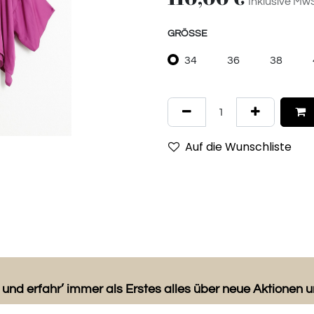
Inklusive Mw
GRÖSSE
34
36
38
Auf die Wunschliste
 und erfahr’ immer als Erstes alles über neue Aktionen 