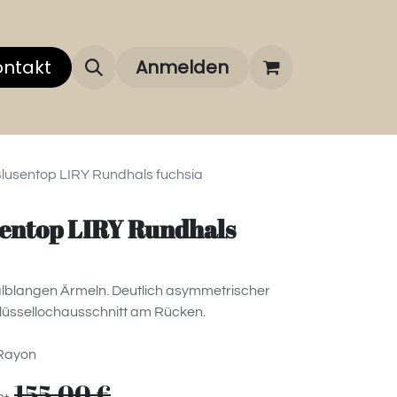
 uns
ontakt
Über unsere Marken
Anmelden
FAQ
 Blusentop LIRY Rundhals fuchsia
usentop LIRY Rundhals
alblangen Ärmeln. Deutlich asymmetrischer
hlüssellochausschnitt am Rücken.
 Rayon
155,00
€