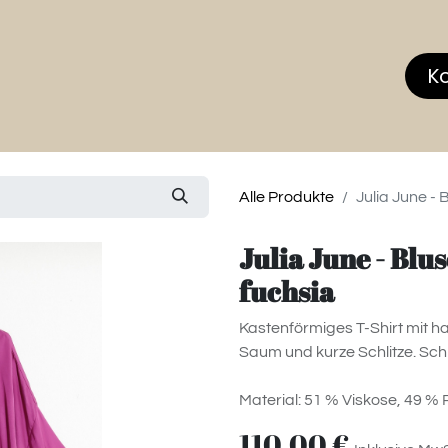
hop
MEMBERS CLUB
News & Events
Über
K
Alle Produkte
Julia June -
Julia June - Bl
fuchsia
Kastenförmiges T-Shirt mit h
Saum und kurze Schlitze. Sc
Material: 51 % Viskose, 49 %
110,00
€