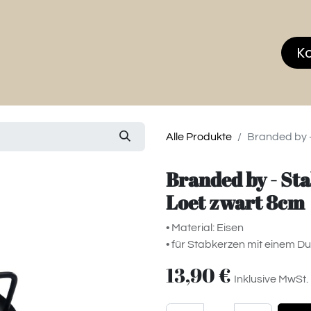
hop
MEMBERS CLUB
News & Events
Über
K
Alle Produkte
Branded by 
Branded by - St
Loet zwart 8cm
• Material: Eisen
• für Stabkerzen mit einem 
13,90
€
Inklusive MwSt.