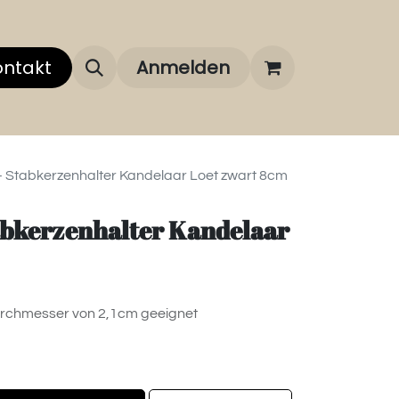
 uns
ontakt
Über unsere Marken
Anmelden
FAQ
- Stabkerzenhalter Kandelaar Loet zwart 8cm
abkerzenhalter Kandelaar
Durchmesser von 2,1cm geeignet