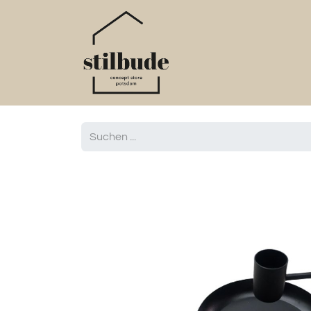
Home
Online S